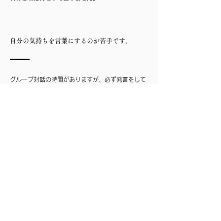
自分の気持ちを言葉にするのが苦手です。
グループ対話の時間がありますが、必ず発言をして
いただくものではありません。
発言の機会は皆さんに平等に振らせて頂きますが、
発言しないことに問題はないという前提で対話を進
めさせて頂きます。
​一方で、自分の気持ちを言葉にするのはとても大切
なことです。言葉にするためのサポートはしっかり
いたします。安心してご参加くださいませ。
プライベートなことを他の人に知られるのが嫌
です。