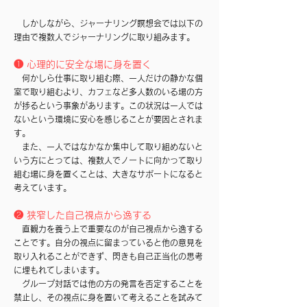
しかしながら、ジャーナリング瞑想会では以下の
理由で複数人でジャーナリングに取り組みます。
❶ 心理的に安全な場に身を置く
何かしら仕事に取り組む際、一人だけの静かな個
室で取り組むより、カフェなど多人数のいる場の方
が捗るという事象があります。この状況は一人では
ないという環境に安心を感じることが要因とされま
す。
​ また、一人ではなかなか集中して取り組めないと
いう方にとっては、複数人でノートに向かって取り
組む場に身を置くことは、大きなサポートになると
考えています。
❷ 狭窄した自己視点から逸する
直観力を養う上で重要なのが自己視点から逸する
ことです。自分の視点に留まっていると他の意見を
取り入れることができず、閃きも自己正当化の思考
に埋もれてしまいます。
グループ対話では他の方の発言を否定することを
禁止し、その視点に身を置いて考えることを試みて