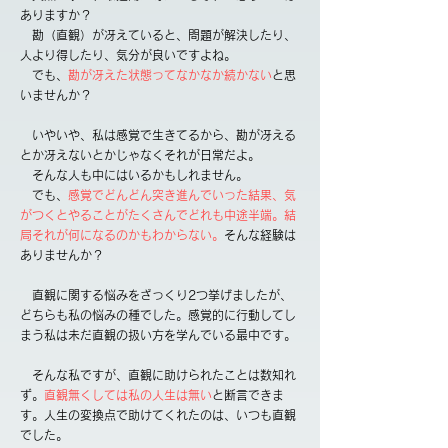
ありますか？
勘（直観）が冴えていると、問題が解決したり、
人より得したり、気分が良いですよね。
​ でも、
勘が冴えた状態ってなかなか続かない
と思
いませんか？
いやいや、私は感覚で生きてるから、勘が冴える
とか冴えないとかじゃなくそれが日常だよ。
そんな人も中にはいるかもしれません。
でも、
感覚でどんどん突き進んでいった結果、気
がつくとやることがたくさんでどれも中途半端。結
局それが何になるのかもわからない。
そんな経験は
ありませんか？
直観に関する悩みをざっくり2つ挙げましたが、
どちらも私の悩みの種でした。感覚的に行動してし
まう私は未だ直観の扱い方を学んでいる最中です。
そんな私ですが、直観に助けられたことは数知れ
ず。
直観無くしては私の人生は無い
と断言できま
す。
人生の変換点で助けてくれたのは、いつも直観
でした。