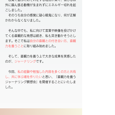
外に踏ん張る動機が生まれずにエネルギー切れを起
こしました。
そのうち自分の感覚に疑心暗鬼になり、何が正解
かわからなくなりました。
そんな中でも、私に向けて言葉や映像を投げかけ
てくる直観的な発想は続き、私も突き動かそうとし
ます。そこで私は
自分の直観との付き合い方、直観
力を養うこと
に取り組み始めました。
​ そして、直観力を養う上で大きな成果を実感した
のが、
ジャーナリング
です。
今回、
私の経験や勉強した内容を多くの方と共有
し、共に学ぶ場を作りたい
と思い、「直観力を養う
ジャーナリング瞑想会」を開催することにいたしま
した。