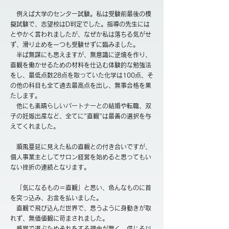
例えば大学のセンター試験。私は受験前最後の模
擬試験で、志望校はD判定でした。指導の先生には
とやかく言われましたが、なぜか私は落ちる気がせ
ず、滑り止めを一つも受験せずに臨みました。
​ 半ば無謀にも思えますが、無意識に逆境を作り、
直観を働かせるための材料を仕込む体験的な勉強法
をし、最低点数28点を取っていた化学は100点、そ
の他の科目も全て過去最高点を出し、無事合格を果
たします。
​ 他にも素晴らしいパートナーとの結婚や転職、双
子の妊娠出産など、全てに"直観"は最善の選択を与
えてくれました。
順風蔓延に見えた私の直観との付き合いですが、
個人事業主としてサロン経営を始めると思ってもい
ない挫折の連続となります。
「気になるもの＝直観」と思い、色んなものに首
を突っ込み、お金を払いました。
直観で飛び込んだ世界で、思うように身動きが取
れず、無価値観に苛まされました。
感覚で選ぶためそれをする理由が無く、信じる以