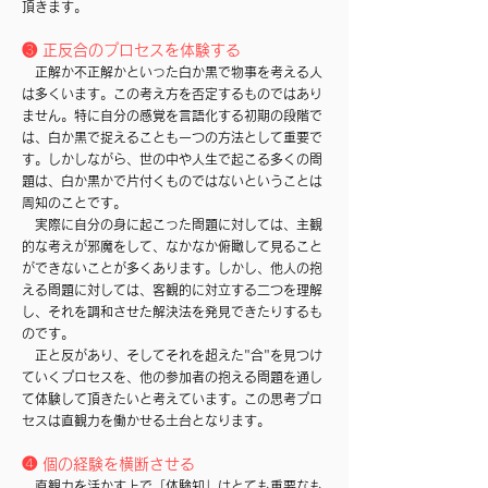
頂きます。
❸ 正反合のプロセスを体験する
正解か不正解かといった白か黒で物事を考える人
は多くいます。この考え方を否定するものではあり
ません。特に自分の感覚を言語化する初期の段階で
は、白か黒で捉えることも一つの方法として重要で
す。しかしながら、世の中や人生で起こる多くの問
題は、白か黒かで片付くものではないということは
周知のことです。
実際に自分の身に起こった問題に対しては、主観
的な考えが邪魔をして、なかなか俯瞰して見ること
ができないことが多くあります。しかし、他人の抱
える問題に対しては、客観的に対立する二つを理解
し、それを調和させた解決法を発見できたりするも
のです。
正と反があり、そしてそれを超えた"合"を見つけ
ていくプロセスを、他の参加者の抱える問題を通し
て体験して頂きたいと考えています。この思考プロ
セスは直観力を働かせる土台となります。
❹ 個の経験を横断させる
直観力を活かす上で「体験知」はとても重要なも