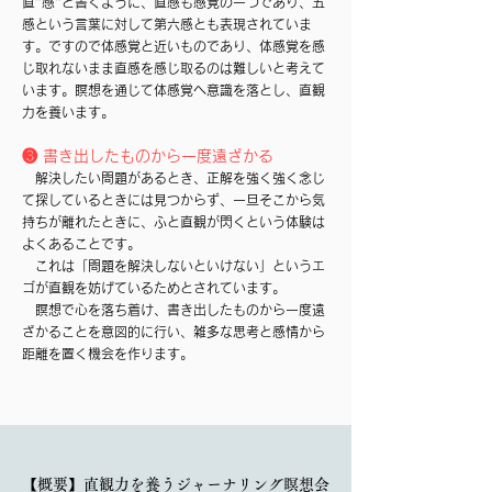
直"感"と書くように、直感も感覚の一つであり、五
感という言葉に対して第六感とも表現されていま
す。ですので体感覚と近いものであり、体感覚を感
じ取れないまま直感を感じ取るのは難しいと考えて
います。瞑想を通じて体感覚へ意識を落とし、直観
力を養います。
❸ 書き出したものから一度遠ざかる
解決したい問題があるとき、正解を強く強く念じ
て探しているときには見つからず、一旦そこから気
持ちが離れたときに、ふと直観が閃くという体験は
よくあることです。
これは「問題を解決しないといけない」というエ
ゴが直観を妨げているためとされています。
​ 瞑想で心を落ち着け、書き出したものから一度遠
ざかることを意図的に行い、雑多な思考と感情から
距離を置く機会を作ります。
【概要】直観力を養うジャーナリング瞑想会