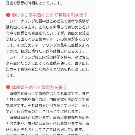
理由で瞑想の時間をとっています。
❶ 静けさに身を置くことで直観を引き出す
ジャーナリングの最中はとめどなく思考や感情が
溢れ出してきます。これらを俯瞰して見つめるとい
う点で瞑想とも表現されていますが、実際の瞑想と
比較して出てくる言葉やイメージの流量が多くなり
ます。そのためジャーナリングの最中に直観をおろ
すのは、瞑想に慣れた人以外は難しいと言えます。
ジャーナリング後に瞑想の時間を持ち、静けさに
身を置いたときに出てくる直観を通して、書き出し
た思考や感情を新たな視点で見つめられるようにし
ます。
❷ 体感覚を通じて直観力を養う
直観力を養う上で体感覚はとても重要です。外界
と自分の内側を繋ぐのは、内臓感覚も含めて全て感
覚器官です。それは自分が何を感じているか、そし
てどう反応するのか、これら全てに通じます。
直観は直感とも言います。直観は体験知を含めた
ものであり、厳密には直感と少し異なりますが、直
感も含んだものとしてここでは表現しています。