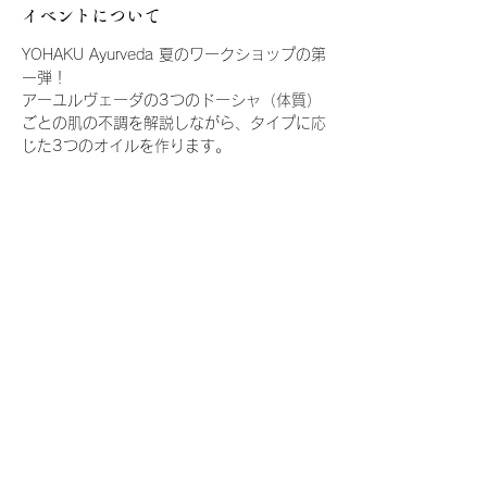
イベントについて
YOHAKU Ayurveda 夏のワークショップの第
一弾！
アーユルヴェーダの3つのドーシャ（体質）
ごとの肌の不調を解説しながら、タイプに応
じた3つのオイルを作ります。
〜3つのオイル〜
【ギー（Ghee）】
ギーは、アーユルヴェーダで欠かせないオイ
ルです。
さらに表示